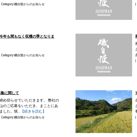
| Category:
磯自慢からのお知らせ
|
今年も間もなく収穫の季となりま
】
| Category:
磯自慢からのお知らせ
|
募集に関して
締め切らせていただきます。 弊社の
山のご応募をいただき、まことにあ
した。慎...
【続きを読む】
| Category:
磯自慢からのお知らせ
|