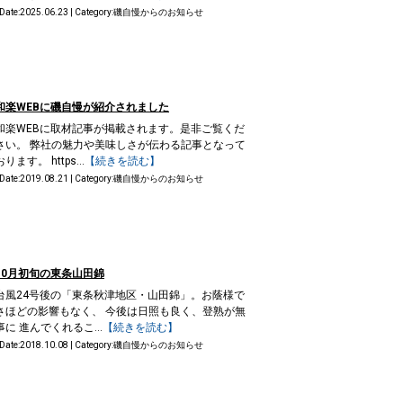
 Date:2025.06.23 | Category:
磯自慢からのお知らせ
和楽WEBに磯自慢が紹介されました
和楽WEBに取材記事が掲載されます。是非ご覧くだ
さい。 弊社の魅力や美味しさが伝わる記事となって
おります。 https...
【続きを読む】
 Date:2019.08.21 | Category:
磯自慢からのお知らせ
10月初旬の東条山田錦
台風24号後の「東条秋津地区・山田錦」。お蔭様で
さほどの影響もなく、 今後は日照も良く、登熟が無
事に 進んでくれるこ...
【続きを読む】
 Date:2018.10.08 | Category:
磯自慢からのお知らせ