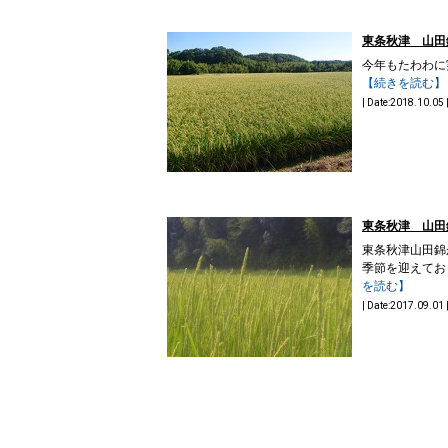
東条秋津 山田
今年もたわわに実
【続きを読む】
| Date:2018.10.05 
東条秋津 山田
東条秋津山田錦
季節を迎えております
を読む】
| Date:2017.09.01 