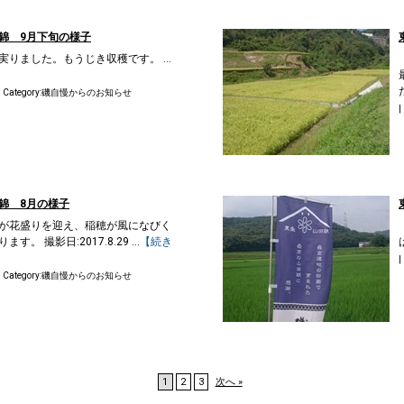
錦 9月下旬の様子
りました。もうじき収穫です。 ...
| Category:
磯自慢からのお知らせ
|
錦 8月の様子
が花盛りを迎え、稲穂が風になびく
。 撮影日:2017.8.29 ...
【続き
|
| Category:
磯自慢からのお知らせ
1
2
3
次へ »