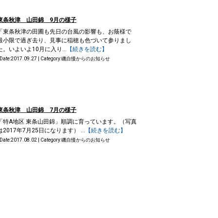
東条秋津 山田錦 9月の様子
「東条秋津の田圃も先日の台風の影響も、お蔭様で
最小限で過ぎ去り、見事に稲穂も色づいて参りまし
た。いよいよ10月に入り...
【続きを読む】
 Date:2017.09.27 | Category:
磯自慢からのお知らせ
東条秋津 山田錦 7月の様子
「特A地区 東条山田錦」順調に育っています。（写真
は2017年7月25日になります） ...
【続きを読む】
 Date:2017.08.02 | Category:
磯自慢からのお知らせ