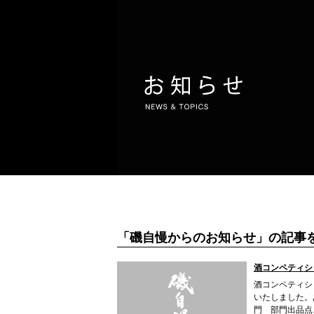
「磯自慢からのお知らせ」の記事
酒コンペティショ
酒コンペティシ
いたしました。
門 部門出品点..